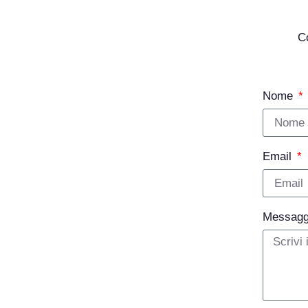
C
Nome
Email
Messag