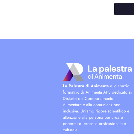
La Palestra di Animenta
è lo spazio
formativo di Animenta APS dedicato ai
Disturbi del Comportamento
Alimentare e alla comunicazione
inclusiva. Uniamo rigore scientifico e
attenzione alla persona per creare
percorsi di crescita professionale e
culturale.