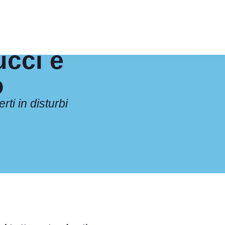
ucci e
o
erti in disturbi