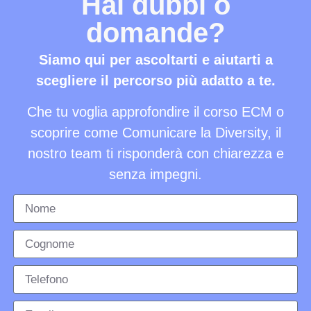
Hai dubbi o
domande?
Siamo qui per ascoltarti e aiutarti a
scegliere il percorso più adatto a te.
Che tu voglia approfondire il corso ECM o
scoprire come Comunicare la Diversity, il
nostro team ti risponderà con chiarezza e
senza impegni.